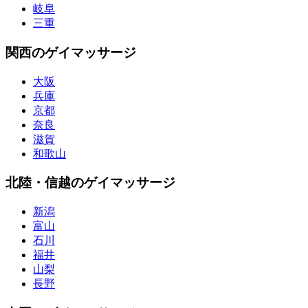
岐阜
三重
関西のゲイマッサージ
大阪
兵庫
京都
奈良
滋賀
和歌山
北陸・信越のゲイマッサージ
新潟
富山
石川
福井
山梨
長野