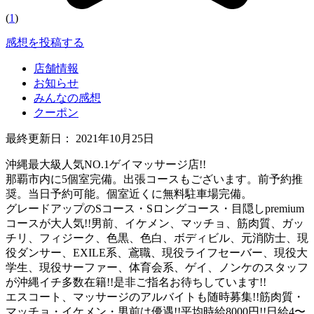
(
1
)
感想を投稿する
店舗情報
お知らせ
みんなの感想
クーポン
最終更新日：
2021年10月25日
沖縄最大級人気NO.1ゲイマッサージ店!!
那覇市内に5個室完備。出張コースもございます。前予約推
奨。当日予約可能。個室近くに無料駐車場完備。
グレードアップのSコース・Sロングコース・目隠しpremium
コースが大人気!!男前、イケメン、マッチョ、筋肉質、ガッ
チリ、フィジーク、色黒、色白、ボディビル、元消防士、現
役ダンサー、EXILE系、鳶職、現役ライフセーバー、現役大
学生、現役サーファー、体育会系、ゲイ、ノンケのスタッフ
が沖縄イチ多数在籍!!是非ご指名お待ちしています!!
エスコート、マッサージのアルバイトも随時募集!!筋肉質・
マッチョ・イケメン・男前は優遇!!平均時給8000円!!日給4〜