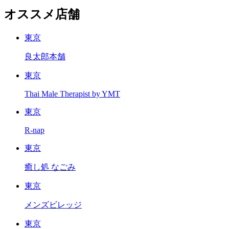
オススメ店舗
東京
良太郎本舗
東京
Thai Male Therapist by YMT
東京
R-nap
東京
癒し処 なごみ
東京
メンズビレッジ
東京